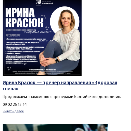
Ирина Красюк — тренер направления «Здоровая
спина»
Продолжаем знакомство с тренерами Балтийского долголетия.
Создано
09.02.26 15:14
Читать далее