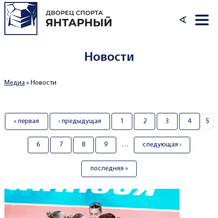
Перейти к основному содержанию
∢
Новости
Медиа
»
Новости
Вы здесь
Страницы
« первая
‹ предыдущая
1
2
3
4
5
6
7
8
9
…
следующая ›
последняя »