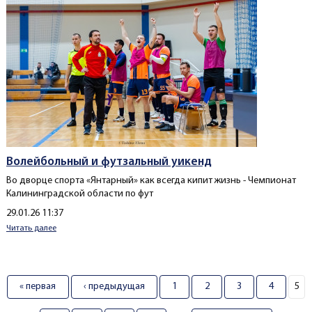
Волейбольный и футзальный уикенд
Во
дворце спорта «Янтарный»
как всегда кипит жизнь -
Чемпионат
Калининградской области по фут
Создано
29.01.26 11:37
Читать далее
Страницы
« первая
‹ предыдущая
1
2
3
4
5