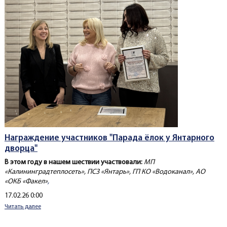
Награждение участников "Парада ёлок у Янтарного
дворца"
В этом году в нашем шествии участвовали:
МП
«Калининградтеплосеть», ПСЗ «Янтарь»,
ГП КО «Водоканал»,
АО
«ОКБ «Факел»
,
Создано
17.02.26 0:00
Читать далее