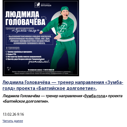
Людмила Головачёва — тренер направления «Зумба-
голд» проекта «Балтийское долголетие».
Людмила Головачёва — тренер направления «
Зумба-голд
» проекта
«Балтийское долголетие».
Создано
13.02.26 9:16
Читать далее