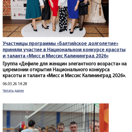
Участницы программы «Балтийское долголетие»
приняли участие в Национальном конкурсе красоты
и таланта «Мисс и Миссис Калининград 2026»
Группа «Дефиле для женщин элегантного возраста» на
церемонии открытия Национального конкурса
красоты и таланта «Мисс и Миссис Калининград 2026».
Создано
06.03.26 14:28
Читать далее