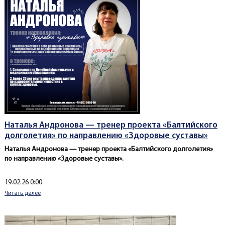
Наталья Андронова — тренер проекта «Балтийского
долголетия» по направлению «Здоровые суставы»
Наталья Андронова — тренер проекта «Балтийского долголетия»
по направлению «Здоровые суставы».
Создано
19.02.26 0:00
Читать далее