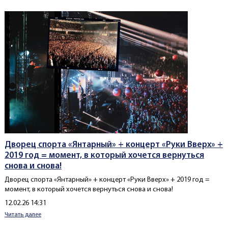
Дворец спорта «Янтарный» + концерт «Руки Вверх» +
2019 год = момент, в который хочется вернуться
снова и снова!
Дворец спорта «Янтарный» + концерт «Руки Вверх» + 2019 год =
момент, в который хочется вернуться снова и снова!
Создано
12.02.26 14:31
Читать далее