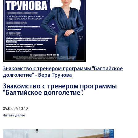
Знакомство с тренером программы "Балтийское
долголетие" - Вера Трунова
Знакомство с тренером программы
"Балтийское долголетие".
Создано
05.02.26 10:12
Читать далее