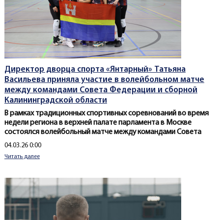
Директор дворца спорта «Янтарный» Татьяна
Васильева приняла участие в волейбольном матче
между командами Совета Федерации и сборной
Калининградской области
В рамках традиционных спортивных соревнований во время
недели региона в верхней палате парламента в Москве
состоялся волейбольный матче между командами Совета
Создано
04.03.26 0:00
Читать далее