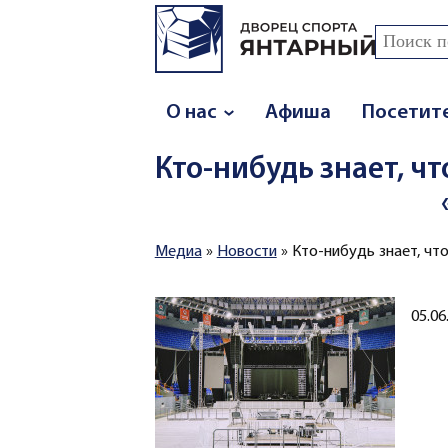
Перейти к основному содержанию
Поиск
Форма
О нас
Афиша
Посетит
Кто-нибудь знает, чт
Медиа
»
Новости
»
Кто-нибудь знает, чт
Вы здесь
Создано
05.06