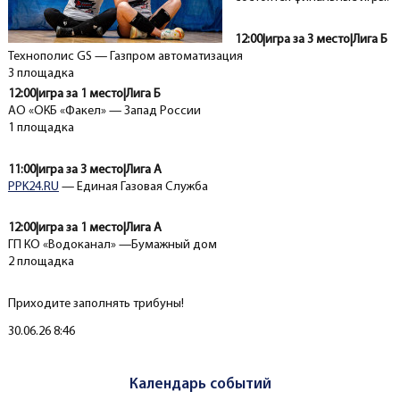
12:00|игра за 3 место|Лига Б
Технополис GS — Газпром автоматизация
3 площадка
12:00|игра за 1 место|Лига Б
АО «ОКБ «Факел» — Запад России
1 площадка
11:00|игра за 3 место|Лига А
PPK24.RU
— Единая Газовая Служба
12:00|игра за 1 место|Лига А
ГП КО «Водоканал» —Бумажный дом
2 площадка
Приходите заполнять трибуны!
Создано
30.06.26 8:46
Календарь событий