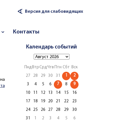
∢
Версия для слабовидящих
Контакты
Календарь событий
Пнд
Втр
Срд
Чтв
Птн
Сбт
Вск
1
2
27
28
29
30
31
на
7
9
3
4
5
6
8
та
10
11
12
13
14
15
16
17
18
19
20
21
22
23
24
25
26
27
28
29
30
31
1
2
3
4
5
6