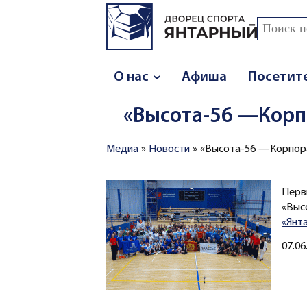
Перейти к основному содержанию
Поиск
Форма
О нас
Афиша
Посетит
«Высота-56 —Корп
Медиа
»
Новости
»
«Высота-56 —Корпора
Вы здесь
Перв
«Выс
«Янт
Создано
07.06