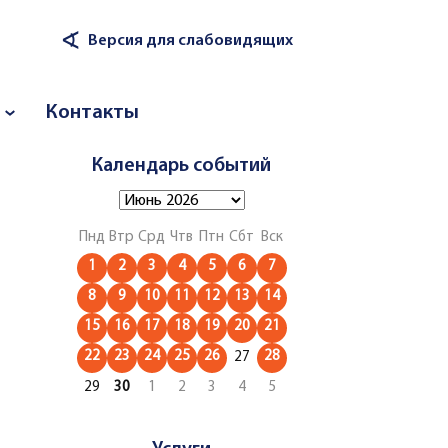
∢
Версия для слабовидящих
Контакты
Календарь событий
Пнд
Втр
Срд
Чтв
Птн
Сбт
Вск
1
2
3
4
5
6
7
8
9
10
11
12
13
14
15
16
17
18
19
20
21
22
23
24
25
26
28
27
29
30
1
2
3
4
5