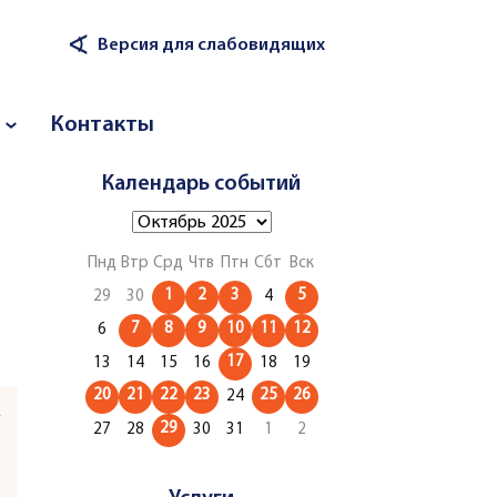
∢
Версия для слабовидящих
Контакты
Календарь событий
Пнд
Втр
Срд
Чтв
Птн
Сбт
Вск
1
2
3
5
29
30
4
7
8
9
10
11
12
6
17
13
14
15
16
18
19
20
21
22
23
25
26
24
и
29
27
28
30
31
1
2