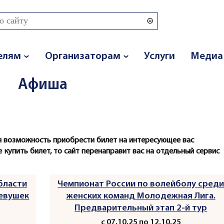
 поиска
елям
Организаторам
Услуги
Медиа
Афиша
 возможность приобрести билет на интересующее вас
 купить билет, то сайт перенаправит вас на отдельный сервис
бласти
Чемпионат России по волейболу сред
девушек
женских команд Молодежная Лига.
Предварительный этап 2-й тур
с 07.10.25 по 12.10.25