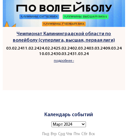
Чемпионат Калининградской области по
волейболу (суперлига, высшая, первая лиги)
03.02.24
11.02.24
24.02.24
25.02.24
02.03.24
03.03.24
09.03.24
10.03.24
30.03.24
31.03.24
подробнее ›
Календарь событий
Пнд
Втр
Срд
Чтв
Птн
Сбт
Вск