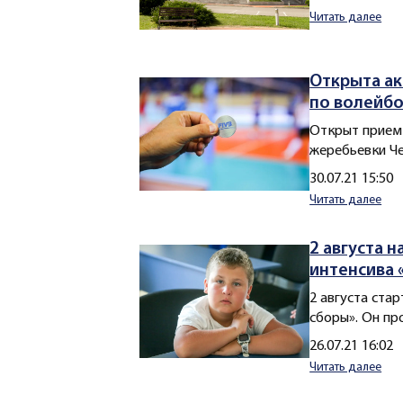
Читать далее
Открыта а
по волейбо
Открыт прием
жеребьевки Че
Создано
30.07.21 15:50
Читать далее
2 августа 
интенсива 
2 августа ста
сборы». Он пр
Создано
26.07.21 16:02
Читать далее