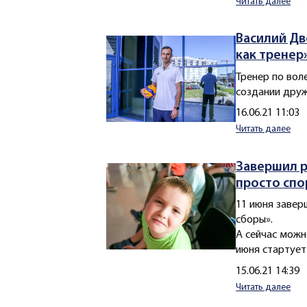
Читать далее
Василий Дв
как тренер
Тренер по вол
создании друж
Создано
16.06.21 11:03
Читать далее
Завершил р
просто спо
11 июня завер
сборы».
А сейчас можн
июня стартует
Создано
15.06.21 14:39
Читать далее