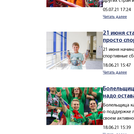
других стран 
Создано
05.07.21 17:24
Читать далее
21 июня ст
просто спо
21 июня начин
спортивные сб
Создано
18.06.21 15:47
Читать далее
Болельщица
надо остав
Болельщица ка
о поддержке л
своем активно
Создано
18.06.21 15:39