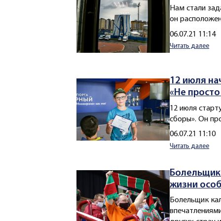
Нам стали зад
он расположен
Создано
06.07.21 11:14
Читать далее
12 июля на
«Не просто
12 июля старт
сборы». Он пр
Создано
06.07.21 11:10
Читать далее
Болельщик 
жизни особ
Болельщик ка
впечатлениями