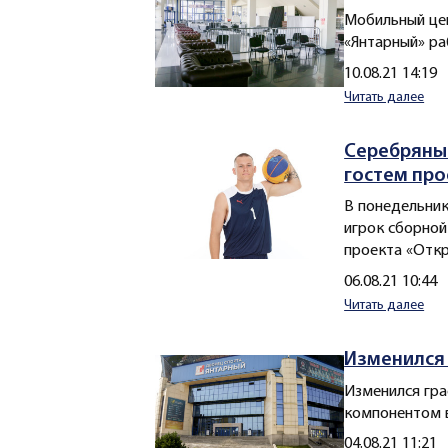
Мобильный цен
«Янтарный» ра
Создано
10.08.21 14:19
Читать далее
Серебряны
гостем про
В понедельник,
игрок сборной
проекта «Откр
Создано
06.08.21 10:44
Читать далее
Изменился 
Изменился гр
компонентом в
Создано
04.08.21 11:21