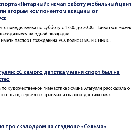
спорта «Янтарный» начал работу мобильный цен
ии вторым компонентом вакцины от
уса
т с понедельника по субботу с 12:00 до 20:00. Привиться можн
, находящихся на одной площадке.
 иметь паспорт гражданина РФ, полис ОМС и СНИЛС.
гулян: «С самого детства у меня спорт был на
сте»
 по художественной гимнастике Ясмина Агагулян рассказала о
ного пути, серьезных травмах и главных достижениях.
 про скалодром на стадионе «Сельма»