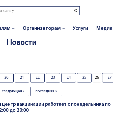
 поиска
елям
Организаторам
Услуги
Медиа
Новости
20
21
22
23
24
25
26
27
следующая ›
последняя »
центр вакцинации работает с понедельника по
2:00 до 20:00