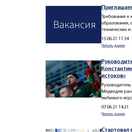
Приглашаем
Требования к 
образования, 
технических и
Создано
15.06.21 11:34
Читать далее
Руководите
Константин
истоков»
Руководитель 
Медведев расс
любимого игро
Создано
07.06.21 14:21
Читать далее
Стартовал 