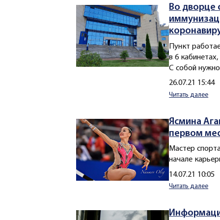
Во дворце 
иммунизац
коронавир
Пункт работае
в 6 кабинетах
С собой нужно
Создано
26.07.21 15:44
Читать далее
Ясмина Ага
первом ме
Мастер спорта
начале карьер
Создано
14.07.21 10:05
Читать далее
Информация