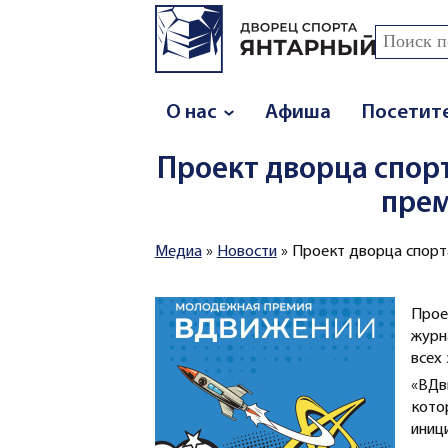
Перейти к основному содержанию
Поиск
Форма
О нас
Афиша
Посетит
Проект дворца спор
пре
Медиа
»
Новости
»
Проект дворца спорт
Вы здесь
Про
журн
всех
«ВДв
кото
иниц