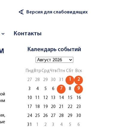
∢
Версия для слабовидящих
Контакты
м
Календарь событий
Пнд
Втр
Срд
Чтв
Птн
Сбт
Вск
1
2
27
28
29
30
31
7
9
3
4
5
6
8
ой
10
11
12
13
14
15
16
рим
17
18
19
20
21
22
23
я,
24
25
26
27
28
29
30
ые
31
1
2
3
4
5
6