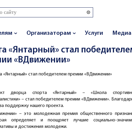
 поиска
елям
Организаторам
Услуги
Медиа
та «Янтарный» стал победителе
мии «ВДвижении»
а «Янтарный» стал победителем премии «ВДвижении»
ект дворца спорта «Янтарный» – «Школа спортивн
алистики» – стал победителем премии «ВДвижении». Благода
 за поддержку нашего проекта.
ижении» – это молодежная премия общественного признани
рая определяет и поощряет лучшие социально-значим
иативы и достижения молодежи.