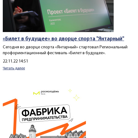
«Билет в будущее» во дворце спорта "Янтарный"
Сегодня во дворце спорта «Янтарный» стартовал Региональный
профориентационный фестиваль «Билет в будущее».
Создано
22.11.22 14:51
Читать далее