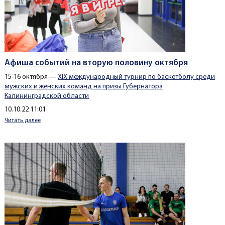
Афиша событий на вторую половину октября
15-16 октября —
XIX международный турнир по баскетболу среди
мужских и женских команд на призы Губернатора
Калининградской области
Создано
10.10.22 11:01
Читать далее