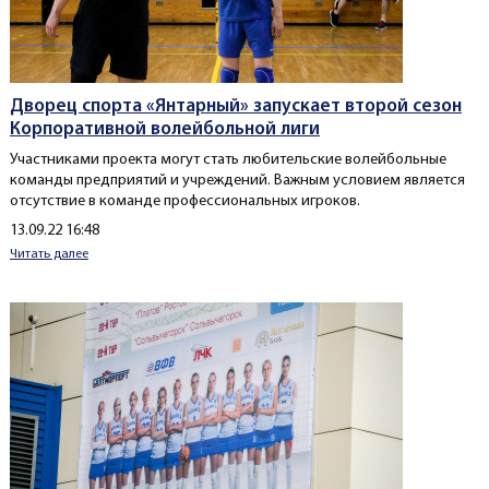
Дворец спорта «Янтарный» запускает второй сезон
Корпоративной волейбольной лиги
Участниками проекта могут стать любительские волейбольные
команды предприятий и учреждений. Важным условием является
отсутствие в команде профессиональных игроков.
Создано
13.09.22 16:48
Читать далее