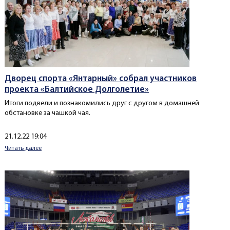
Дворец спорта «Янтарный» собрал участников
проекта «Балтийское Долголетие»
Итоги подвели и познакомились друг с другом в домашней
обстановке за чашкой чая.
Создано
21.12.22 19:04
Читать далее