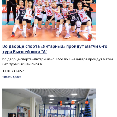
Во дворце спорта «Янтарный» пройдут матчи 6-го
тура Высшей лиги "А"
Во дворце спорта «Янтарный» с 12-го по 15-е января пройдут матчи
6-го тура Высшей лиги А.
Создано
11.01.23 14:57
Читать далее