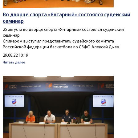
Во дворце спорта «Янтарный» состоялся судейский
семинар
25 августа во дворце спорта «Янтарный» состоялся судейский
семинар.
Спикером выступил представитель судейского комитета
Российской федерации баскетбола по СЗФО Алексей Дыев.
Создано
29.08.22 10:19
Читать далее