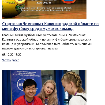
Стартовал Чемпионат Калининградской области по
мини-футболу среди мужских команд
Главный мини-футбольный фестиваль зимы - Чемпионат
Калининградской области по мини-футболу среди мужских
команд (Суперлига) и "Балтийская лига" области в Высшем и
первом дивизионах стартовал на мал
Создано
03.12.22 15:22
Читать далее