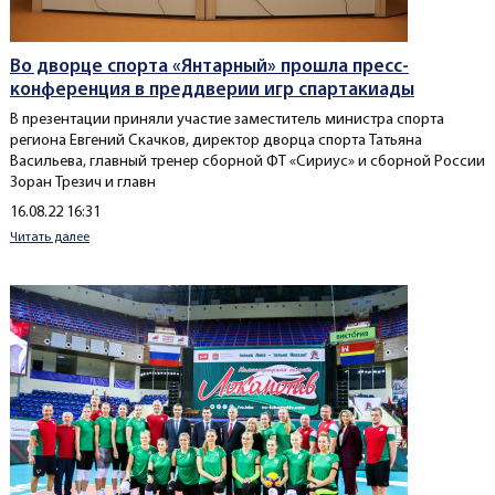
Во дворце спорта «Янтарный» прошла пресс-
конференция в преддверии игр спартакиады
В презентации приняли участие заместитель министра спорта
региона Евгений Скачков, директор дворца спорта Татьяна
Васильева, главный тренер сборной ФТ «Сириус» и сборной России
Зоран Трезич и главн
Создано
16.08.22 16:31
Читать далее