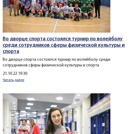
Во дворце спорта состоялся турнир по волейболу
среди сотрудников сферы физической культуры и
спорта
Во дворце спорта состоялся турнир по волейболу среди
сотрудников сферы физической культуры и спорта
Создано
21.10.22 19:30
Читать далее