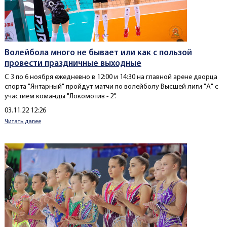
Волейбола много не бывает или как с пользой
провести праздничные выходные
С 3 по 6 ноября ежедневно в 12:00 и 14:30 на главной арене дворца
спорта "Янтарный" пройдут матчи по волейболу Высшей лиги "А" с
участием команды "Локомотив - 2".
Создано
03.11.22 12:26
Читать далее