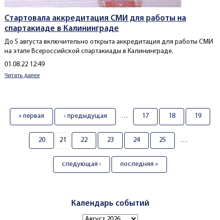
Стартовала аккредитация СМИ для работы на
спартакиаде в Калининграде
До 5 августа включительно открыта аккредитация для работы СМИ
на этапе Всероссийской спартакиады в Калининграде.
Создано
01.08.22 12:49
Читать далее
Страницы
« первая
‹ предыдущая
…
17
18
19
20
21
22
23
24
25
…
следующая ›
последняя »
Календарь событий