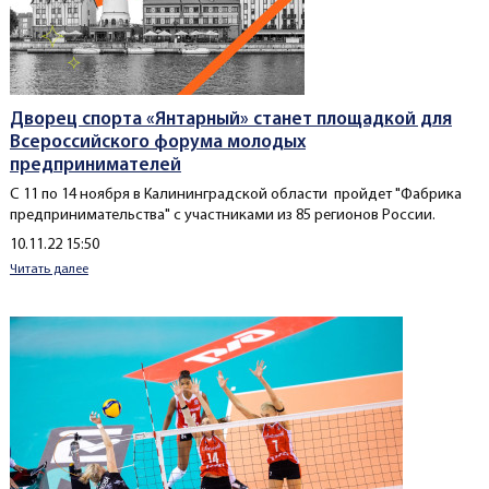
Дворец спорта «Янтарный» станет площадкой для
Всероссийского форума молодых
предпринимателей
С 11 по 14 ноября в Калининградской области пройдет "Фабрика
предпринимательства" с участниками из 85 регионов России.
Создано
10.11.22 15:50
Читать далее