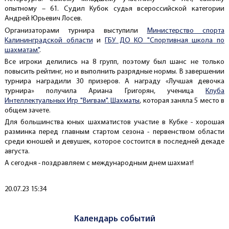
опытному – 61. Судил Кубок судья всероссийской категории
Андрей Юрьевич Лосев.
Организаторами турнира выступили
Министерство спорта
Калининградской области
и
ГБУ ДО КО "Спортивная школа по
шахматам"
.
Все игроки делились на 8 групп, поэтому был шанс не только
повысить рейтинг, но и выполнить разрядные нормы. В завершении
турнира наградили 30 призеров. А награду «Лучшая девочка
турнира» получила Ариана Григорян, ученица
Клуба
Интеллектуальных Игр "Вигвам". Шахматы
, которая заняла 5 место в
общем зачете.
Для большинства юных шахматистов участие в Кубке - хорошая
разминка перед главным стартом сезона - первенством области
среди юношей и девушек, которое состоится в последней декаде
августа.
А сегодня - поздравляем с международным днем шахмат!
Создано
20.07.23 15:34
Календарь событий