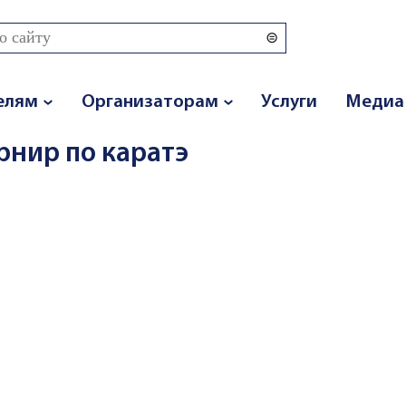
 поиска
елям
Организаторам
Услуги
Медиа
рнир по каратэ