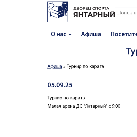
Перейти к основному содержанию
Поиск
Форма
О нас
Афиша
Посетит
Ту
Афиша
»
Турнир по каратэ
Вы здесь
05.09.25
Турнир по каратэ
Малая арена ДС "Янтарный" с 9:00