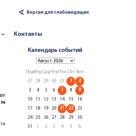
∢
Версия для слабовидящих
Контакты
Календарь событий
Пнд
Втр
Срд
Чтв
Птн
Сбт
Вск
1
2
27
28
29
30
31
7
9
3
4
5
6
8
от
10
11
12
13
14
15
16
за
21
22
17
18
19
20
23
24
25
26
27
28
29
30
та
31
1
2
3
4
5
6