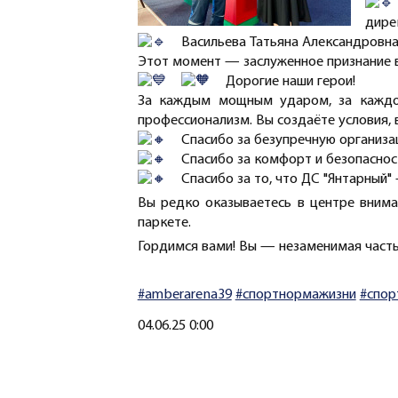
дире
Васильева Татьяна Александровна
Этот момент — заслуженное признание в
Дорогие наши герои!
За каждым мощным ударом, за каждой
профессионализм. Вы создаёте условия,
Спасибо за безупречную организ
Спасибо за комфорт и безопаснос
Спасибо за то, что ДС "Янтарный"
Вы редко оказываетесь в центре внима
паркете.
Гордимся вами! Вы — незаменимая част
#amberarena39
#спортнормажизни
#спор
Создано
04.06.25 0:00