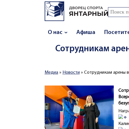
Перейти к основному содержанию
Поиск
Форма
О нас
Афиша
Посетит
Сотрудникам аре
Медиа
»
Новости
»
Сотрудникам арены в
Вы здесь
Сот
Все
безу
Нагр
Кали