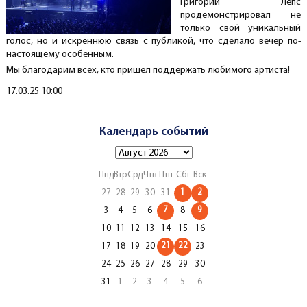
Григорий Лепс
продемонстрировал не
только свой уникальный
голос, но и искреннюю связь с публикой, что сделало вечер по-
настоящему особенным.
Мы благодарим всех, кто пришёл поддержать любимого артиста!
Создано
17.03.25 10:00
Календарь событий
Пнд
Втр
Срд
Чтв
Птн
Сбт
Вск
1
2
27
28
29
30
31
7
9
3
4
5
6
8
10
11
12
13
14
15
16
21
22
17
18
19
20
23
24
25
26
27
28
29
30
31
1
2
3
4
5
6