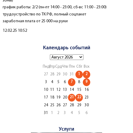
зоны)
график работы: 2/2 (пн-пт 14:00 - 23:00, сб-вс 11:00 - 23:00)
трудоустройство по ТК РФ, полный соцпакет
заработная плата от 25 000 на руки
Вакансия размещена
12.02.25 10:52
Календарь событий
Пнд
Втр
Срд
Чтв
Птн
Сбт
Вск
1
2
27
28
29
30
31
7
9
3
4
5
6
8
10
11
12
13
14
15
16
21
22
17
18
19
20
23
24
25
26
27
28
29
30
31
1
2
3
4
5
6
Услуги