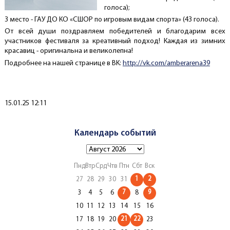
голоса);
3 место - ГАУ ДО КО «СШОР по игровым видам спорта» (43 голоса).
От всей души поздравляем победителей и благодарим всех
участников фестиваля за креативный подход! Каждая из зимних
красавиц - оригинальна и великолепна!
Подробнее на нашей странице в ВК:
http://vk.com/amberarena39
Создано
15.01.25 12:11
Календарь событий
Пнд
Втр
Срд
Чтв
Птн
Сбт
Вск
1
2
27
28
29
30
31
7
9
3
4
5
6
8
10
11
12
13
14
15
16
21
22
17
18
19
20
23