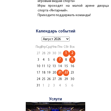
игровым видам спорта»
Игры проходят на малой арене дворца
спорта «Янтарный».
Приходите поддержать команды!
Календарь событий
Пнд
Втр
Срд
Чтв
Птн
Сбт
Вск
1
2
27
28
29
30
31
7
9
3
4
5
6
8
10
11
12
13
14
15
16
21
22
17
18
19
20
23
24
25
26
27
28
29
30
31
1
2
3
4
5
6
Услуги