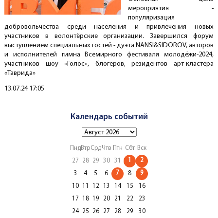
мероприятия -
популяризация
добровольчества среди населения и привлечения новых
участников в волонтёрские организации. Завершился форум
выступлением специальных гостей - дуэта NANSI&SIDOROV, авторов
и исполнителей гимна Всемирного фестиваля молодёжи-2024,
участников шоу «Голос», блогеров, резидентов арт-кластера
«Таврида»
Создано
13.07.24 17:05
Календарь событий
Пнд
Втр
Срд
Чтв
Птн
Сбт
Вск
1
2
27
28
29
30
31
7
9
3
4
5
6
8
10
11
12
13
14
15
16
17
18
19
20
21
22
23
24
25
26
27
28
29
30