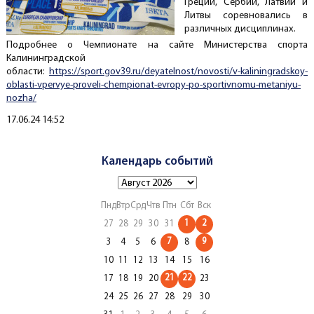
Греции, Сербии, Латвии и
Литвы соревновались в
различных дисциплинах.
Подробнее о Чемпионате на сайте Министерства спорта
Калининградской
области:
https://sport.gov39.ru/deyatelnost/novosti/v-kaliningradskoy-
oblasti-vpervye-proveli-chempionat-evropy-po-sportivnomu-metaniyu-
nozha/
Создано
17.06.24 14:52
Календарь событий
Пнд
Втр
Срд
Чтв
Птн
Сбт
Вск
1
2
27
28
29
30
31
7
9
3
4
5
6
8
10
11
12
13
14
15
16
21
22
17
18
19
20
23
24
25
26
27
28
29
30