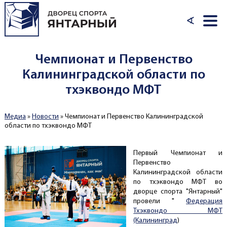
Перейти к основному содержанию
∢
Чемпионат и Первенство
Калининградской области по
тхэквондо МФТ
Медиа
»
Новости
»
Чемпионат и Первенство Калининградской
Вы здесь
области по тхэквондо МФТ
Первый Чемпионат и
Первенство
Калининградской области
по тхэквондо МФТ во
дворце спорта "Янтарный"
провели "
Федерация
Тхэквондо МФТ
(Калининград
)