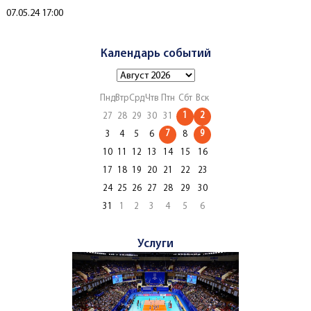
Создано
07.05.24 17:00
Календарь событий
Пнд
Втр
Срд
Чтв
Птн
Сбт
Вск
1
2
27
28
29
30
31
7
9
3
4
5
6
8
10
11
12
13
14
15
16
17
18
19
20
21
22
23
24
25
26
27
28
29
30
31
1
2
3
4
5
6
Услуги