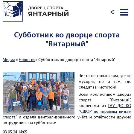
Перейти к основному содержанию
∢
Субботник во дворце спорта
"Янтарный"
Медиа
»
Новости
»
Субботник во дворце спорта "Янтарный"
Вы здесь
Чисто не только там, где не
мусорят, но и там, где
следят за чистотой!
Всем коллективом дворца
спорта "Янтарный",
коллегами из
ГАУ ДО КО
"СШОР по игровым видам
спорта"
и отдела централизованного учёта и отчётности дружно
потрудились на субботнике
Создано
03.05.24 14:05