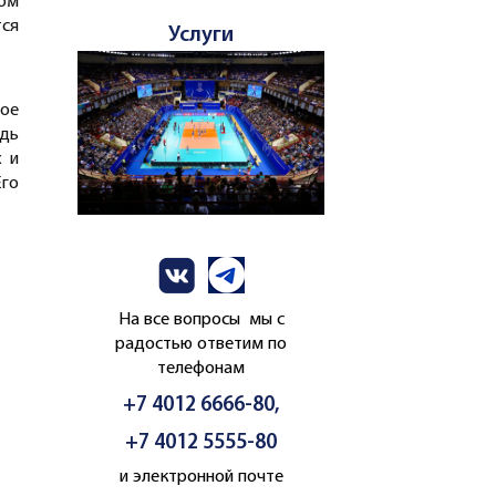
ом
тся
Услуги
ое
едь
х и
го
На все вопросы мы с
радостью ответим по
телефонам
+7 4012 6666-80,
+7 4012 5555-80
и электронной почте