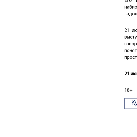
Его 
наби
задол
21 и
высту
гово
поня
прост
21 ию
18+
К