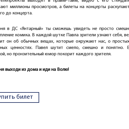
телепроекты выходят в прайм-тайм, видео с его стендап
рают миллионы просмотров, а билеты на концерты раскупаю
го до концерта.
юня в ДС «Янтарный» ты сможешь увидеть не просто смешн
пление комика. В каждой шутке Павла зрители узнают себя, в
рит он об обычных вещах, которые окружают нас, о просты
тных ценностях. Павел шутит смело, смешно и понятно. Е
ой, но пронзительный юмор покорит каждого зрителя.
ня выходи из дома и иди на Волю!
упить билет