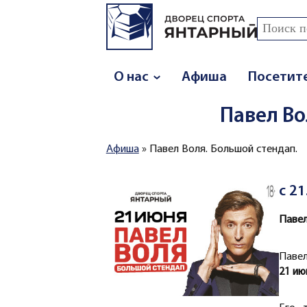
Перейти к основному содержанию
Поиск
Форма
О нас
Афиша
Посетит
Павел Во
Афиша
»
Павел Воля. Большой стендап.
Вы здесь
с 21
Павел
Павел
21 ию