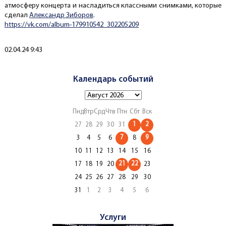
атмосферу концерта и насладиться классными снимками, которые
сделал
Александр Зиборов
.
https://vk.com/album-179910542_302205209
Создано
02.04.24 9:43
Календарь событий
Пнд
Втр
Срд
Чтв
Птн
Сбт
Вск
1
2
27
28
29
30
31
7
9
3
4
5
6
8
10
11
12
13
14
15
16
21
22
17
18
19
20
23
24
25
26
27
28
29
30
31
1
2
3
4
5
6
Услуги