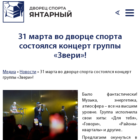
Перейти к основному содержанию
∢
31 марта во дворце спорта
состоялся концерт группы
«Звери»!
Медиа
»
Новости
»
31 марта во дворце спорта состоялся концерт
Вы здесь
группы «Звери»!
Было фантастически!
Музыка, энергетика,
атмосфера – все на высшем
уровне. Группа исполнила
свои хиты: «Для тебя»,
«Говори», «Районы-
кварталы» и другие..
Предлагаем окунуться в