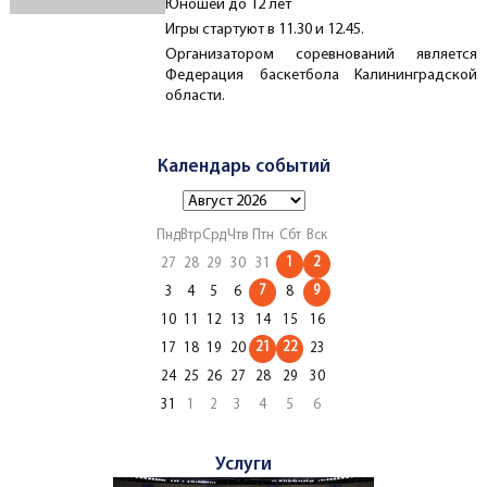
Юношей до 12 лет
Игры стартуют в 11.30 и 12.45.
Организатором соревнований является
Федерация баскетбола Калининградской
области.
Календарь событий
Пнд
Втр
Срд
Чтв
Птн
Сбт
Вск
1
2
27
28
29
30
31
7
9
3
4
5
6
8
10
11
12
13
14
15
16
21
22
17
18
19
20
23
24
25
26
27
28
29
30
31
1
2
3
4
5
6
Услуги