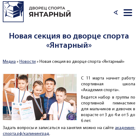
Перейти к основному содержанию
∢
Новая секция во дворце спорта
«Янтарный»
Медиа
»
Новости
»
Новая секция во дворце спорта «Янтарный»
Вы здесь
С 11 марта начнет работу
спортивная школа
«Академия спорта».
Ведется набор в группы по
спортивной гимнастике
для мальчиков и девочек в
возрасте от 3 до 4 и от 5 до
6 лет.
Задать вопросы и записаться на занятия можно на сайте
академия-
спорта.рф/калининград
.