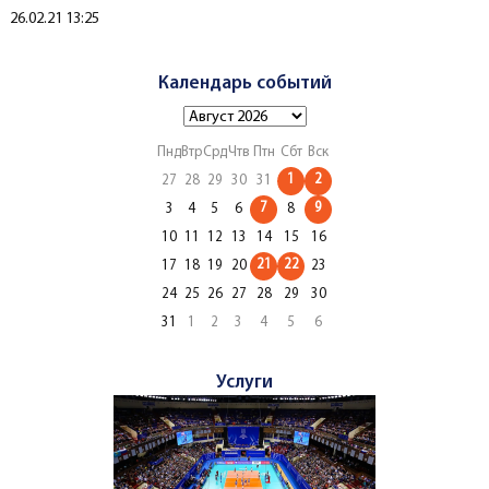
Создано
26.02.21 13:25
Календарь событий
Пнд
Втр
Срд
Чтв
Птн
Сбт
Вск
1
2
27
28
29
30
31
7
9
3
4
5
6
8
10
11
12
13
14
15
16
21
22
17
18
19
20
23
24
25
26
27
28
29
30
31
1
2
3
4
5
6
Услуги