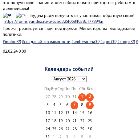
что полученные знания и опыт обязательно пригодятся ребятам в
дальнейшем!
Будем рады получить от участников обратную связь!
https://forms.yandex.ru/u/65bd325f068ff058c177894a/
Проект реализуется при поддержке Министерства молодёжной
политики.
#molod39
#создавай_возможности
#amberarena39
#sport39
#спорт39
Создано
02.02.24 0:00
Календарь событий
Пнд
Втр
Срд
Чтв
Птн
Сбт
Вск
1
2
27
28
29
30
31
7
9
3
4
5
6
8
10
11
12
13
14
15
16
17
18
19
20
21
22
23
24
25
26
27
28
29
30
31
1
2
3
4
5
6