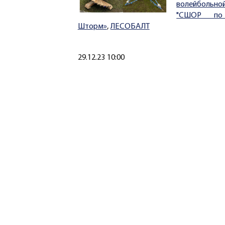
волейбольно
"СШОР по
Шторм»
,
ЛЕСОБАЛТ
Создано
29.12.23 10:00