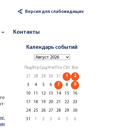
∢
Версия для слабовидящих
Контакты
Календарь событий
Пнд
Втр
Срд
Чтв
Птн
Сбт
Вск
1
2
27
28
29
30
31
7
9
3
4
5
6
8
10
11
12
13
14
15
16
ого
17
18
19
20
21
22
23
т-
24
25
26
27
28
29
30
нг.
31
1
2
3
4
5
6
ин