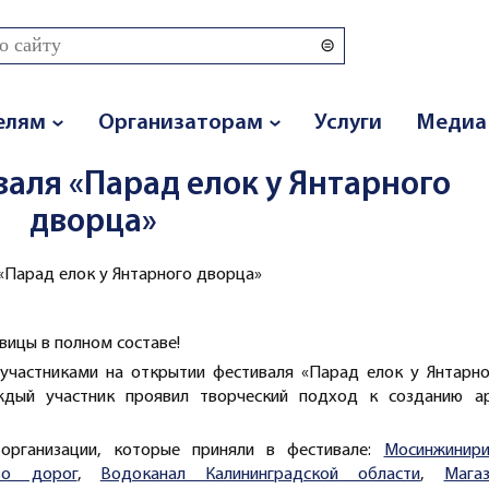
 поиска
елям
Организаторам
Услуги
Медиа
аля «Парад елок у Янтарного
дворца»
«Парад елок у Янтарного дворца»
вицы в полном составе!
 участниками на открытии фестиваля «Парад елок у Янтарн
ждый участник проявил творческий подход к созданию ар
организации, которые приняли в фестивале:
Мосинжинири
тво дорог
,
Водоканал Калининградской области
,
Магаз