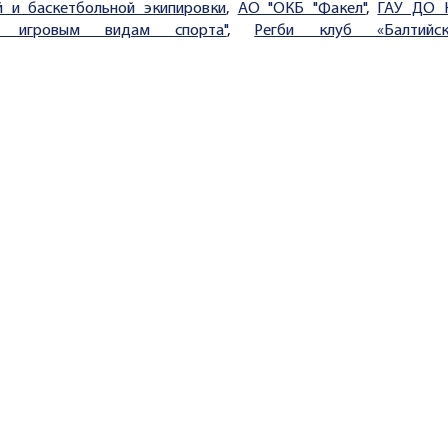
й и баскетбольной экипировки
,
АО "ОКБ "Факел"
,
ГАУ ДО 
 игровым видам спорта"
,
Регби клуб «Балтийск