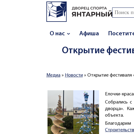
Перейти к основному содержанию
Поиск
Форма
О нас
Афиша
Посетит
Открытие фестив
Медиа
»
Новости
»
Открытие фестиваля 
Вы здесь
Елочки-краса
Собрались с
дворца». Ка
объекта.
Благодарим 
Строительс