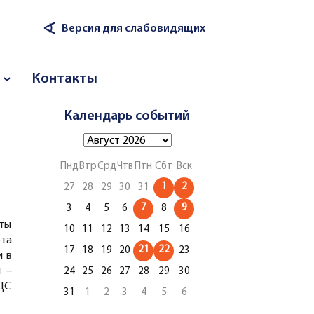
∢
Версия для слабовидящих
Контакты
Календарь событий
Пнд
Втр
Срд
Чтв
Птн
Сбт
Вск
1
2
27
28
29
30
31
7
9
3
4
5
6
8
ты
10
11
12
13
14
15
16
та
21
22
17
18
19
20
23
и в
 –
24
25
26
27
28
29
30
ДС
31
1
2
3
4
5
6