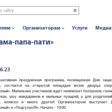
 поиска
елям
Организаторам
Услуги
Медиа
ама-папа-пати»
06.23
рактивная праздничная программа, посвященная Дню защи
й, состоится на открытой площадке возле дворца спор
рный». Маленьких участников ждет чемпионат ползунков, гонк
бках, шоу мандаринов и мыльных пузырей, а для родителей
д колясок и много другое! Организатором выступает 
рный» и «Подгузон39». Начало - 10:00.