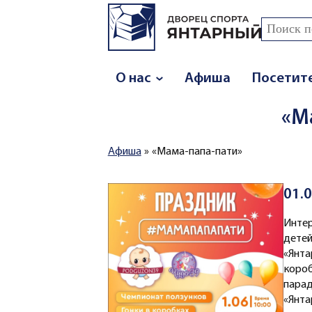
Перейти к основному содержанию
Поиск
Форма
О нас
Афиша
Посетит
«М
Афиша
»
«Мама-папа-пати»
Вы здесь
01.
Инте
дете
«Янта
коро
пара
«Янта