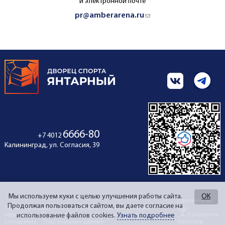
и электронной почте
pr@amberarena.ru
(link sends e-mail)
6666-80
+7 4012
Калининград, ул. Согласия, 39
Мы используем куки с целью улучшения работы сайта.
OK
Сделано в ЛА
Продолжая пользоваться сайтом, вы даете согласие на
Правила посещения объекта спорта
Противодействие
использование файлов cookies.
Узнать подробнее
терроризму
Противодействие коррупции
Пользовательское
Работает на
соглашение
Персональные данные
Айтинити