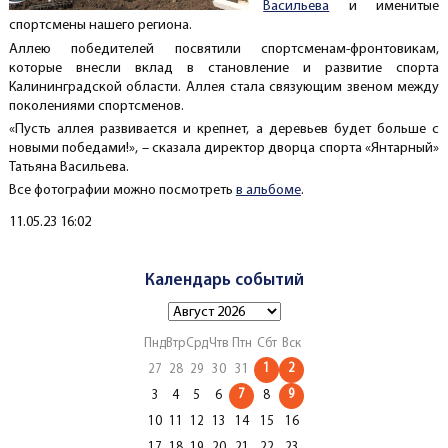
Васильева
и именитые
спортсмены нашего региона.
Аллею победителей посвятили спортсменам-фронтовикам,
которые внесли вклад в становление и развитие спорта
Калининградской области. Аллея стала связующим звеном между
поколениями спортсменов.
«Пусть аллея развивается и крепнет, а деревьев будет больше с
новыми победами!», – сказала директор дворца спорта «Янтарный»
Татьяна Васильева.
Все фотографии можно посмотреть
в альбоме
.
Создано
11.05.23 16:02
Календарь событий
Пнд
Втр
Срд
Чтв
Птн
Сбт
Вск
1
2
27
28
29
30
31
7
9
3
4
5
6
8
10
11
12
13
14
15
16
17
18
19
20
21
22
23