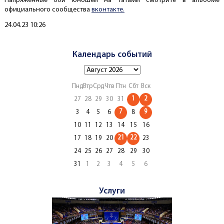
Напряженные бои юношей на татами смотрите в альбоме
официального сообщества
вконтакте.
Создано
24.04.23 10:26
Календарь событий
Пнд
Втр
Срд
Чтв
Птн
Сбт
Вск
1
2
27
28
29
30
31
7
9
3
4
5
6
8
10
11
12
13
14
15
16
21
22
17
18
19
20
23
24
25
26
27
28
29
30
31
1
2
3
4
5
6
Услуги