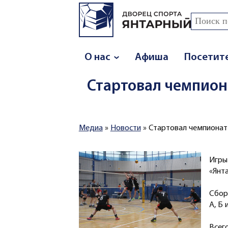
Перейти к основному содержанию
Поиск
Форма
О нас
Афиша
Посетит
Стартовал чемпион
Медиа
»
Новости
»
Стартовал чемпионат
Вы здесь
Игры
«Янта
⠀
Сбор
А, Б
⠀
Всег