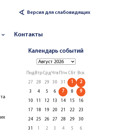
∢
Версия для слабовидящих
Контакты
о
Календарь событий
Пнд
Втр
Срд
Чтв
Птн
Сбт
Вск
1
2
27
28
29
30
31
7
9
3
4
5
6
8
та
10
11
12
13
14
15
16
17
18
19
20
21
22
23
ших
24
25
26
27
28
29
30
31
1
2
3
4
5
6