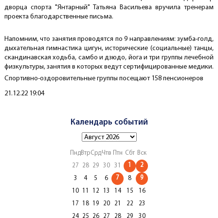
дворца спорта "Янтарный" Татьяна Васильева вручила тренерам
проекта благодарственные письма.
Напомним, что занятия проводятся по 9 направлениям: зумба-голд,
дыхательная гимнастика цигун, исторические (социальные) танцы,
скандинавская ходьба, самбо и дзюдо, йога и три группы лечебной
физкультуры, занятия в которых ведут сертифицированные медики.
Спортивно-оздоровительные группы посещают 158 пенсионеров
Создано
21.12.22 19:04
Календарь событий
Пнд
Втр
Срд
Чтв
Птн
Сбт
Вск
1
2
27
28
29
30
31
7
9
3
4
5
6
8
10
11
12
13
14
15
16
17
18
19
20
21
22
23
24
25
26
27
28
29
30