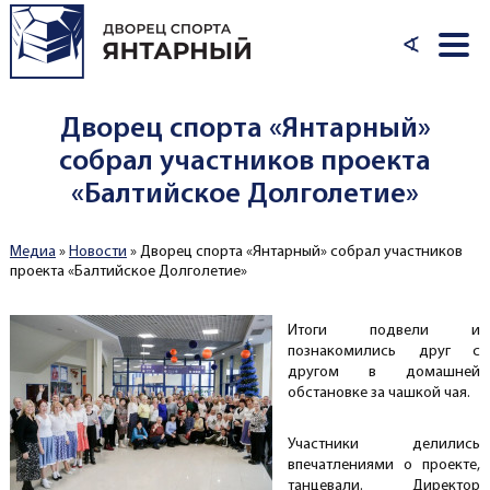
Перейти к основному содержанию
∢
Дворец спорта «Янтарный»
собрал участников проекта
«Балтийское Долголетие»
Медиа
»
Новости
»
Дворец спорта «Янтарный» собрал участников
Вы здесь
проекта «Балтийское Долголетие»
Итоги подвели и
познакомились друг с
другом в домашней
обстановке за чашкой чая.
Участники делились
впечатлениями о проекте,
танцевали. Директор