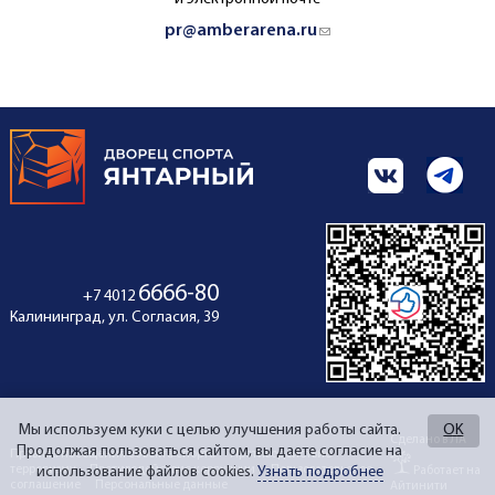
pr@amberarena.ru
(link sends e-mail)
6666-80
+7 4012
Калининград, ул. Согласия, 39
Мы используем куки с целью улучшения работы сайта.
OK
Сделано в ЛА
Продолжая пользоваться сайтом, вы даете согласие на
Правила посещения объекта спорта
Противодействие
терроризму
Противодействие коррупции
Пользовательское
Работает на
использование файлов cookies.
Узнать подробнее
соглашение
Персональные данные
Айтинити