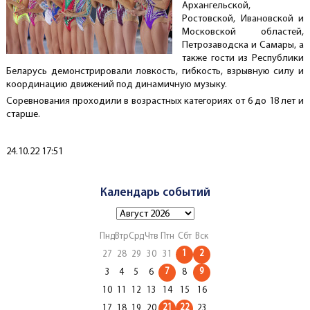
Архангельской,
Ростовской, Ивановской и
Московской областей,
Петрозаводска и Самары, а
также гости из Республики
Беларусь демонстрировали ловкость, гибкость, взрывную силу и
координацию движений под динамичную музыку.
Соревнования проходили в возрастных категориях от 6 до 18 лет и
старше.
Создано
24.10.22 17:51
Календарь событий
Пнд
Втр
Срд
Чтв
Птн
Сбт
Вск
1
2
27
28
29
30
31
7
9
3
4
5
6
8
10
11
12
13
14
15
16
21
22
17
18
19
20
23