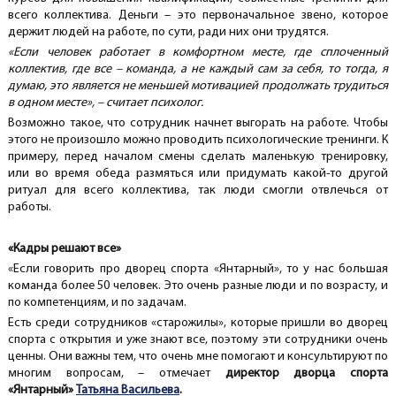
всего коллектива. Деньги – это первоначальное звено, которое
держит людей на работе, по сути, ради них они трудятся.
«Если человек работает в комфортном месте, где сплоченный
коллектив, где все – команда, а не каждый сам за себя, то тогда, я
думаю, это является не меньшей мотивацией продолжать трудиться
в одном месте», – считает психолог.
Возможно такое, что сотрудник начнет выгорать на работе. Чтобы
этого не произошло можно проводить психологические тренинги. К
примеру, перед началом смены сделать маленькую тренировку,
или во время обеда размяться или придумать какой-то другой
ритуал для всего коллектива, так люди смогли отвлечься от
работы.
«Кадры решают все»
«Если говорить про дворец спорта «Янтарный», то у нас большая
команда более 50 человек. Это очень разные люди и по возрасту, и
по компетенциям, и по задачам.
Есть среди сотрудников «старожилы», которые пришли во дворец
спорта с открытия и уже знают все, поэтому эти сотрудники очень
ценны. Они важны тем, что очень мне помогают и консультируют по
многим вопросам, – отмечает
директор
дворца спорта
«Янтарный»
Татьяна Васильева
.