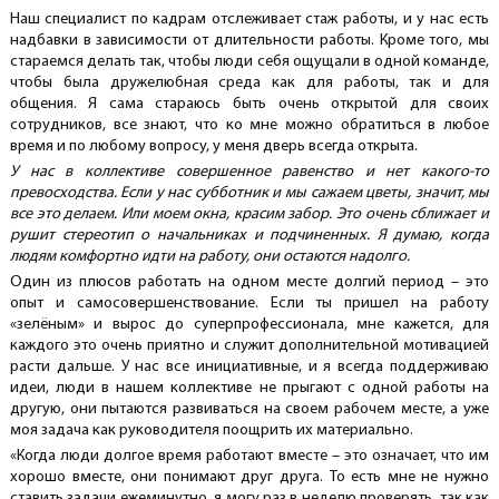
Наш специалист по кадрам отслеживает стаж работы, и у нас есть
надбавки в зависимости от длительности работы. Кроме того, мы
стараемся делать так, чтобы люди себя ощущали в одной команде,
чтобы была дружелюбная среда как для работы, так и для
общения. Я сама стараюсь быть очень открытой для своих
сотрудников, все знают, что ко мне можно обратиться в любое
время и по любому вопросу, у меня дверь всегда открыта.
У нас в коллективе совершенное равенство и нет какого-то
превосходства. Если у нас субботник и мы сажаем цветы, значит, мы
все это делаем. Или моем окна, красим забор. Это очень сближает и
рушит стереотип о начальниках и подчиненных. Я думаю, когда
людям комфортно идти на работу, они остаются надолго.
Один из плюсов работать на одном месте долгий период – это
опыт и самосовершенствование. Если ты пришел на работу
«зелёным» и вырос до суперпрофессионала, мне кажется, для
каждого это очень приятно и служит дополнительной мотивацией
расти дальше. У нас все инициативные, и я всегда поддерживаю
идеи, люди в нашем коллективе не прыгают с одной работы на
другую, они пытаются развиваться на своем рабочем месте, а уже
моя задача как руководителя поощрить их материально.
«Когда люди долгое время работают вместе – это означает, что им
хорошо вместе, они понимают друг друга. То есть мне не нужно
ставить задачи ежеминутно, я могу раз в неделю проверять, так как