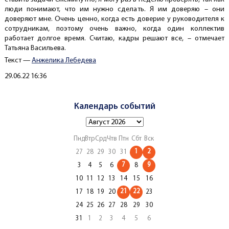
люди понимают, что им нужно сделать. Я им доверяю – они
доверяют мне. Очень ценно, когда есть доверие у руководителя к
сотрудникам, поэтому очень важно, когда один коллектив
работает долгое время. Считаю, кадры решают все, – отмечает
Татьяна Васильева.
Текст —
Анжелика Лебедева
Создано
29.06.22 16:36
Календарь событий
Пнд
Втр
Срд
Чтв
Птн
Сбт
Вск
1
2
27
28
29
30
31
7
9
3
4
5
6
8
10
11
12
13
14
15
16
21
22
17
18
19
20
23
24
25
26
27
28
29
30
31
1
2
3
4
5
6