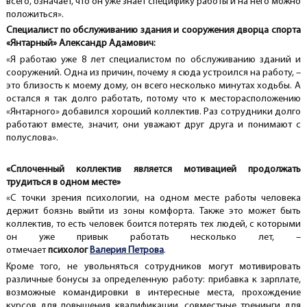
всего, означает, что он уже знает специфику работы и на него можно
положиться».
Специалист по обслуживанию здания и сооружения дворца спорта
«Янтарный» Александр Адамович:
«Я работаю уже 8 лет специалистом по обслуживанию зданий и
сооружений. Одна из причин, почему я сюда устроился на работу, –
это близость к моему дому, он всего несколько минутах ходьбы. А
остался я так долго работать, потому что к месторасположению
«Янтарного» добавился хороший коллектив. Раз сотрудники долго
работают вместе, значит, они уважают друг друга и понимают с
полуслова».
«Сплоченный коллектив является мотивацией продолжать
трудиться в одном месте»
«C точки зрения психологии, на одном месте работы человека
держит боязнь выйти из зоны комфорта. Также это может быть
коллектив, то есть человек боится потерять тех людей, с которыми
он уже привык работать несколько лет, –
отмечает
психолог
Валерия Петрова
.
Кроме того, не увольняться сотрудников могут мотивировать
различные бонусы за определенную работу: прибавка к зарплате,
возможные командировки в интересные места, прохождение
курсов для повышения квалификации, совместные тренинги для