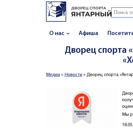
Перейти к основному содержанию
Поиск
Форма
О нас
Афиша
Посетит
Дворец спорта 
«Х
Медиа
»
Новости
»
Дворец спорта «Янта
Вы здесь
Двор
полу
оцен
Мы р
Создано
18.05