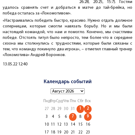
26:28, 20:25, 15:7). Гостям
удалось сравнять счет и добраться в матче до тай-брейка, но
победа осталась за «Локомотивом».
«Настраивались победить быстро, красиво. Нужно отдать должное
соперницам, которые смогли навязать борьбу. Но и мы были
настоящей командой, что нам и помогло. Конечно, мы счастливы
победе. Отстоять титул было непросто, тем более что в середине
сезона мы столкнулись с трудностями, которые были связаны с
тем, что команду покинуло два игрока», – отметил главный тренер
«Локомотива» Андрей Воронков.
Создано
13.05.22 12:40
Календарь событий
Пнд
Втр
Срд
Чтв
Птн
Сбт
Вск
1
2
27
28
29
30
31
7
9
3
4
5
6
8
10
11
12
13
14
15
16
17
18
19
20
21
22
23