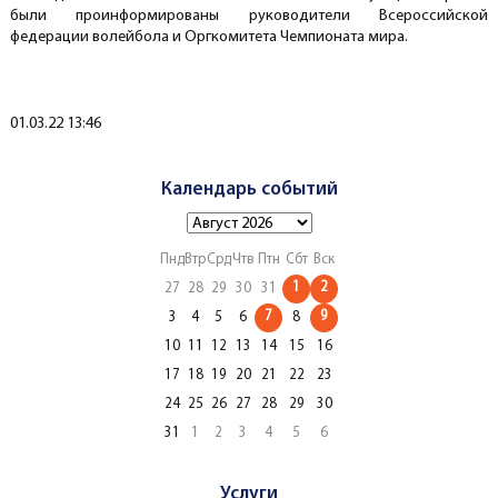
были проинформированы руководители Всероссийской
федерации волейбола и Оргкомитета Чемпионата мира.
Создано
01.03.22 13:46
Календарь событий
Пнд
Втр
Срд
Чтв
Птн
Сбт
Вск
1
2
27
28
29
30
31
7
9
3
4
5
6
8
10
11
12
13
14
15
16
17
18
19
20
21
22
23
24
25
26
27
28
29
30
31
1
2
3
4
5
6
Услуги