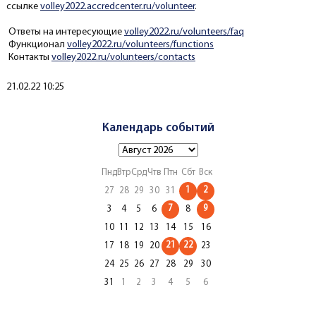
ссылке
volley2022.accredcenter.ru/volunteer
.
Ответы на интересующие
volley2022.ru/volunteers/faq
Функционал
volley2022.ru/volunteers/functions
Контакты
volley2022.ru/volunteers/contacts
Создано
21.02.22 10:25
Календарь событий
Пнд
Втр
Срд
Чтв
Птн
Сбт
Вск
1
2
27
28
29
30
31
7
9
3
4
5
6
8
10
11
12
13
14
15
16
21
22
17
18
19
20
23
24
25
26
27
28
29
30
31
1
2
3
4
5
6