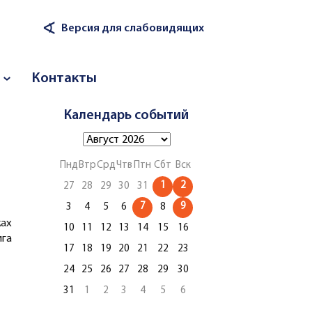
∢
Версия для слабовидящих
Контакты
Календарь событий
Пнд
Втр
Срд
Чтв
Птн
Сбт
Вск
1
2
27
28
29
30
31
7
9
3
4
5
6
8
ах
10
11
12
13
14
15
16
ига
17
18
19
20
21
22
23
24
25
26
27
28
29
30
31
1
2
3
4
5
6