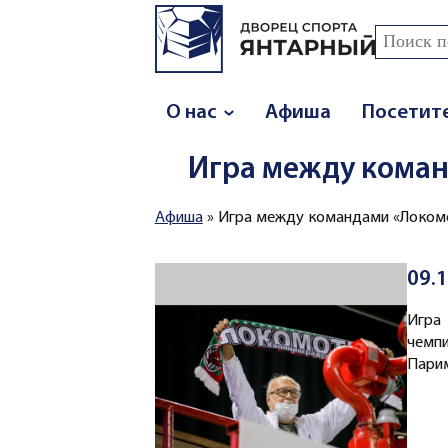
Перейти к основному содержанию
Поиск
Форма
О нас
Афиша
Посетит
Игра между коман
Афиша
»
Игра между командами «Локомо
Вы здесь
09.
Игра
чемп
Парим