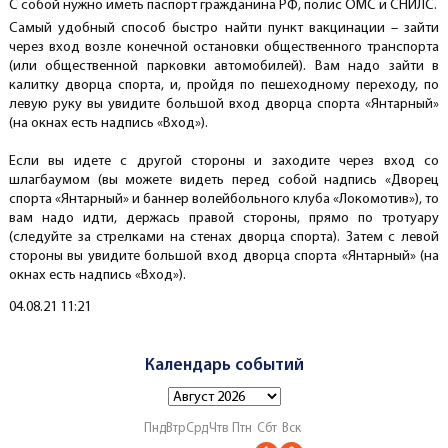
С собой нужно иметь паспорт гражданина РФ, полис ОМС и СНИЛС.
Самый удобный способ быстро найти пункт вакцинации – зайти
через вход возле конечной остановки общественного транспорта
(или общественной парковки автомобилей). Вам надо зайти в
калитку дворца спорта, и, пройдя по пешеходному переходу, по
левую руку вы увидите большой вход дворца спорта «Янтарный»
(на окнах есть надпись «Вход»).
⠀
Если вы идете с другой стороны и заходите через вход со
шлагбаумом (вы можете видеть перед собой надпись «Дворец
спорта «Янтарный» и баннер волейбольного клуба «Локомотив»), то
вам надо идти, держась правой стороны, прямо по тротуару
(следуйте за стрелками на стенах дворца спорта). Затем с левой
стороны вы увидите большой вход дворца спорта «Янтарный» (на
окнах есть надпись «Вход»).
Создано
04.08.21 11:21
Календарь событий
Пнд
Втр
Срд
Чтв
Птн
Сбт
Вск