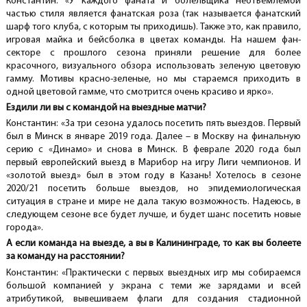
Константин: «У каждого фаната и болельщика неотъемлемой
частью стиля является фанатская роза (так называется фанатский
шарф того клуба, с которым ты приходишь). Также это, как правило,
игровая майка и бейсболка в цветах команды. На нашем фан-
секторе с прошлого сезона приняли решение для более
красочного, визуального обзора использовать зеленую цветовую
гамму. Мотивы красно-зеленые, но мы стараемся приходить в
одной цветовой гамме, что смотрится очень красиво и ярко».
Ездили ли вы с командой на выездные матчи?
Константин: «За три сезона удалось посетить пять выездов. Первый
был в Минск в январе 2019 года. Далее – в Москву на финальную
серию с «Динамо» и снова в Минск. В феврале 2020 года был
первый европейский выезд в Марибор на игру Лиги чемпионов. И
«золотой выезд» был в этом году в Казань! Хотелось в сезоне
2020/21 посетить больше выездов, но эпидемиологическая
ситуация в стране и мире не дала такую возможность. Надеюсь, в
следующем сезоне все будет лучше, и будет шанс посетить новые
города».
А если команда на выезде, а вы в Калининграде, то как вы болеете
за команду на расстоянии?
Константин: «Практически с первых выездных игр мы собираемся
большой компанией у экрана с теми же зарядами и всей
атрибутикой, вывешиваем флаги для создания стадионной