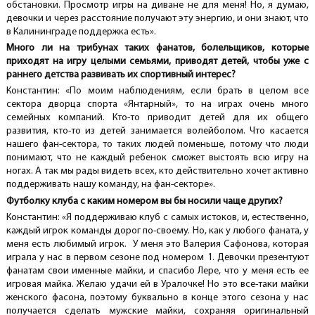
обстановки. Просмотр игры на диване не для меня! Но, я думаю,
девочки и через расстояние получают эту энергию, и они знают, что
в Калининграде поддержка есть».
Много ли на трибунах таких фанатов, болельщиков, которые
приходят на игру целыми семьями, приводят детей, чтобы уже с
раннего детства развивать их спортивный интерес?
Константин: «По моим наблюдениям, если брать в целом все
сектора дворца спорта «Янтарный», то на играх очень много
семейных компаний. Кто-то приводит детей для их общего
развития, кто-то из детей занимается волейболом. Что касается
нашего фан-сектора, то таких людей поменьше, потому что люди
понимают, что не каждый ребенок сможет выстоять всю игру на
ногах. А так мы рады видеть всех, кто действительно хочет активно
поддерживать нашу команду, на фан-секторе».
Футболку клуба с каким номером вы бы носили чаще других?
Константин: «Я поддерживаю клуб с самых истоков, и, естественно,
каждый игрок команды дорог по-своему. Но, как у любого фаната, у
меня есть любимый игрок. У меня это Валерия Сафонова, которая
играла у нас в первом сезоне под номером 1. Девочки презентуют
фанатам свои именные майки, и спасибо Лере, что у меня есть ее
игровая майка. Желаю удачи ей в Уралочке! Но это все-таки майки
женского фасона, поэтому буквально в конце этого сезона у нас
получается сделать мужские майки, сохраняя оригинальный