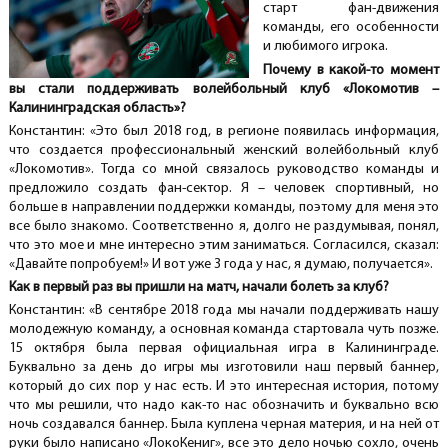
старт фан-движения
команды, его особенности
и любимого игрока.
Почему в какой-то момент
вы стали поддерживать волейбольный клуб «Локомотив –
Калининградская область»?
Константин: «Это был 2018 год, в регионе появилась информация,
что создается профессиональный женский волейбольный клуб
«Локомотив». Тогда со мной связалось руководство команды и
предложило создать фан-сектор. Я – человек спортивный, но
больше в направлении поддержки команды, поэтому для меня это
все было знакомо. Соответственно я, долго не раздумывая, понял,
что это мое и мне интересно этим заниматься. Согласился, сказал:
«Давайте попробуем!» И вот уже 3 года у нас, я думаю, получается».
Как в первый раз вы пришли на матч, начали болеть за клуб?
Константин: «В сентябре 2018 года мы начали поддерживать нашу
молодежную команду, а основная команда стартовала чуть позже.
15 октября была первая официальная игра в Калининграде.
Буквально за день до игры мы изготовили наш первый баннер,
который до сих пор у нас есть. И это интересная история, потому
что мы решили, что надо как-то нас обозначить и буквально всю
ночь создавался баннер. Была куплена черная материя, и на ней от
руки было написано «ЛокоКениг», все это дело ночью сохло, очень