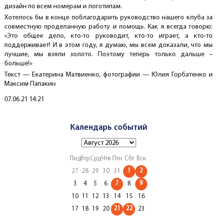
дизайн по всем номерам и логотипам.
Хотелось бы в конце поблагодарить руководство нашего клуба за
совместную проделанную работу и помощь. Как я всегда говорю:
«Это общее дело, кто-то руководит, кто-то играет, а кто-то
поддерживает! И в этом году, я думаю, мы всем доказали, что мы
лучшие, мы взяли золото. Поэтому теперь только дальше –
больше!»
Текст — Екатерина Матвиенко, фотографии — Юлия Горбатенко и
Максим Папакин
Создано
07.06.21 14:21
Календарь событий
Пнд
Втр
Срд
Чтв
Птн
Сбт
Вск
1
2
27
28
29
30
31
7
9
3
4
5
6
8
10
11
12
13
14
15
16
21
22
17
18
19
20
23