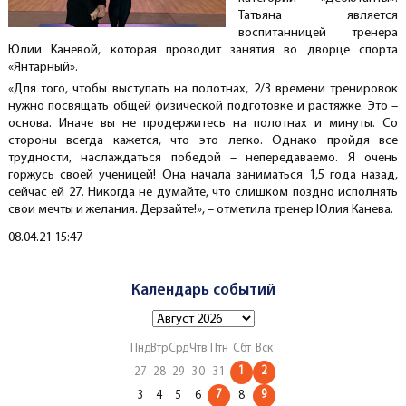
Татьяна является
воспитанницей тренера
Юлии Каневой, которая проводит занятия во дворце спорта
«Янтарный».
«Для того, чтобы выступать на полотнах, 2/3 времени тренировок
нужно посвящать общей физической подготовке и растяжке. Это –
основа. Иначе вы не продержитесь на полотнах и минуты. Со
стороны всегда кажется, что это легко. Однако пройдя все
трудности, наслаждаться победой – непередаваемо. Я очень
горжусь своей ученицей! Она начала заниматься 1,5 года назад,
сейчас ей 27. Никогда не думайте, что слишком поздно исполнять
свои мечты и желания. Дерзайте!», – отметила тренер Юлия Канева.
Создано
08.04.21 15:47
Календарь событий
Пнд
Втр
Срд
Чтв
Птн
Сбт
Вск
1
2
27
28
29
30
31
7
9
3
4
5
6
8