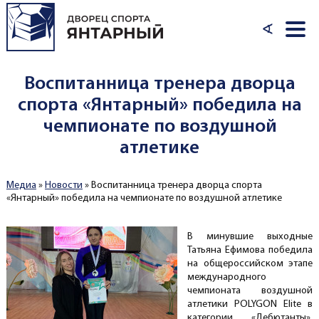
Перейти к основному содержанию
∢
Воспитанница тренера дворца
спорта «Янтарный» победила на
чемпионате по воздушной
атлетике
Медиа
»
Новости
»
Воспитанница тренера дворца спорта
Вы здесь
«Янтарный» победила на чемпионате по воздушной атлетике
В минувшие выходные
Татьяна Ефимова победила
на общероссийском этапе
международного
чемпионата воздушной
атлетики POLYGON Elite в
категории «Дебютанты».