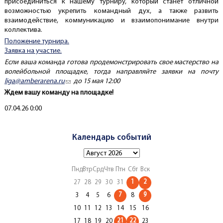
присоединиться к нашему турниру, который станет отличной
возможностью укрепить командный дух, а также развить
взаимодействие, коммуникацию и взаимопонимание внутри
коллектива.
Положение турнира.
Заявка на участие.
Если ваша команда готова продемонстрировать свое мастерство на
волейбольной площадке, тогда направляйте заявки на почту
liga@amberarena.ru
(link sends e-mail)
до 15 мая 12:00
Ждем вашу команду на площадке!
Создано
07.04.26 0:00
Календарь событий
Пнд
Втр
Срд
Чтв
Птн
Сбт
Вск
1
2
27
28
29
30
31
7
9
3
4
5
6
8
10
11
12
13
14
15
16
21
22
17
18
19
20
23