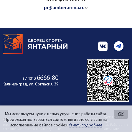
pr@amberarena.ru
(link sends e-mail)
6666-80
+7 4012
Калининград, ул. Согласия, 39
Мы используем куки с целью улучшения работы сайта.
OK
Сделано в ЛА
Продолжая пользоваться сайтом, вы даете согласие на
Правила посещения объекта спорта
Противодействие
использование файлов cookies.
Узнать подробнее
терроризму
Противодействие коррупции
Пользовательское
Работает на
соглашение
Персональные данные
Айтинити