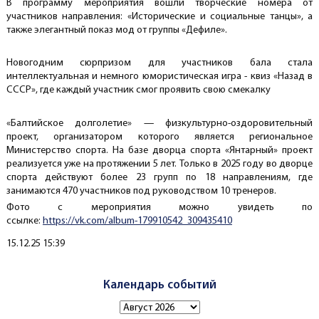
В программу мероприятия вошли творческие номера от
участников направления: «Исторические и социальные танцы», а
также элегантный показ мод от группы «Дефиле».
Новогодним сюрпризом для участников бала стала
интеллектуальная и немного юмористическая игра - квиз «Назад в
СССР», где каждый участник смог проявить свою смекалку
«Балтийское долголетие» — физкультурно-оздоровительный
проект, организатором которого является региональное
Министерство спорта. На базе дворца спорта «Янтарный» проект
реализуется уже на протяжении 5 лет. Только в 2025 году во дворце
спорта действуют более 23 групп по 18 направлениям, где
занимаются 470 участников под руководством 10 тренеров.
Фото с мероприятия можно увидеть по
ссылке:
https://vk.com/album-179910542_309435410
Создано
15.12.25 15:39
Календарь событий