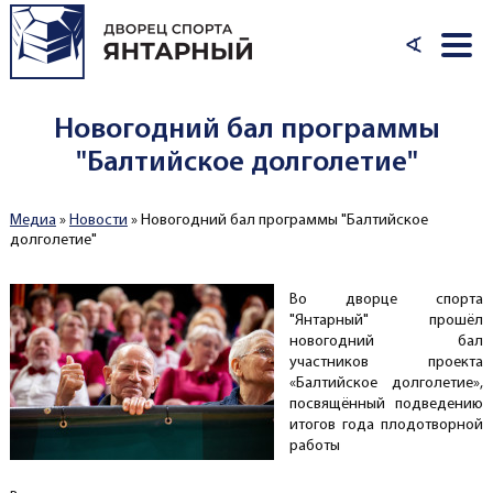
Перейти к основному содержанию
∢
Новогодний бал программы
"Балтийское долголетие"
Медиа
»
Новости
»
Новогодний бал программы "Балтийское
Вы здесь
долголетие"
Во дворце спорта
"Янтарный" прошёл
новогодний бал
участников проекта
«Балтийское долголетие»,
посвящённый подведению
итогов года плодотворной
работы