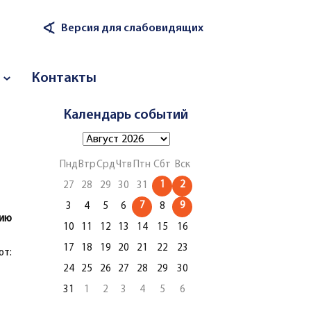
∢
Версия для слабовидящих
Контакты
Календарь событий
Пнд
Втр
Срд
Чтв
Птн
Сбт
Вск
1
2
27
28
29
30
31
7
9
3
4
5
6
8
ию
10
11
12
13
14
15
16
17
18
19
20
21
22
23
ют:
24
25
26
27
28
29
30
31
1
2
3
4
5
6