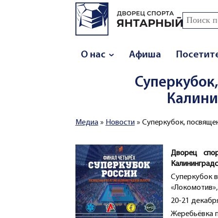
Перейти к основному содержанию
Поиск
Форма
О нас
Афиша
Посетит
Суперкубок
Калини
Медиа
»
Новости
»
Суперкубок, посвящен
Вы здесь
Дворец спор
Калининградс
Суперкубок в
«Локомотив»,
20-21 декаб
Жеребьёвка п