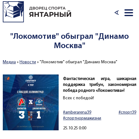
Перейти к основному содержанию
∢
"Локомотив" обыграл "Динамо
Москва"
Медиа
»
Новости
»
"Локомотив" обыграл "Динамо Москва"
Вы здесь
Фантастическая игра, шикарная
поддержка трибун, закономерная
победа родного «Локомотива»!
Всех с победой!
#amberarena39
#спорт39
#спортнормажизни
Создано
25.10.25 0:00