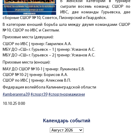
В женской категории в турнире
сыграли восемь команд: СШОР по
ИВС, две команды Гурьевска, две
сборные СШОР №10, Советск, Пионерский и Гвардейск.
В категории юношей борьба шла между двумя командами СШОР
№10, СШОР по ИВС и Светлым.
Призовые места (девушки):
СШОР по ИВС | тренер: Гаврилюк А.А.
МБУ ДО «СШ» г. Гурьевск – 1 | тренер: Усманов А.С.
МБУ ДО «СШ» г. Гурьевск – 2 | тренер: Усманов А.С.
Призовые места (юноши):
МАУ ДО СШОР №10-1 | тренер: Лукинова Е.В.
СШОР №10-2 | тренер: Борисов А.А.
СШОР по ИВС | тренер: Алексеев В.П.
Федерация волейбола Калининградской области
#amberarena39
#спорт39
#спортнормажизни
Создано
10.10.25 0:00
Календарь событий